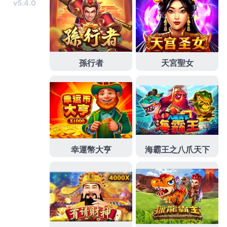
文
章:
彙整
2026 年 8 月
2026 年 7 月
2026 年 6 月
2026 年 5 月
2026 年 4 月
2026 年 3 月
2026 年 2 月
2026 年 1 月
2025 年 12 月
2025 年 11 月
2025 年 10 月