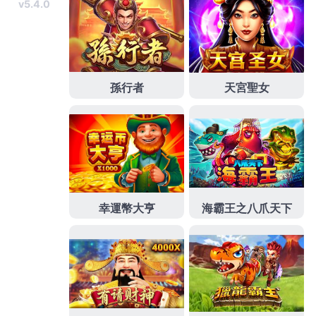
章:
彙整
2026 年 8 月
2026 年 7 月
2026 年 6 月
2026 年 5 月
2026 年 4 月
2026 年 3 月
2026 年 2 月
2026 年 1 月
2025 年 12 月
2025 年 11 月
2025 年 10 月
2025 年 9 月