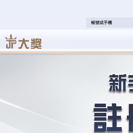
88WIN娛樂城客服網
88WIN娛樂城具有近10年的線上博彩客服經營經驗，廣受各
月份:
2025 年 10 月
線上娛樂城讓你永遠