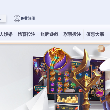
與線上麻將品牌，媲美真實賭場。
搜尋
搜
尋