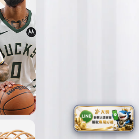
88win娛樂城
88win娛樂城出金
88win客服
未分類
家
$好評加碼中，網路0負評、安全可靠、公平公正、專業營運。