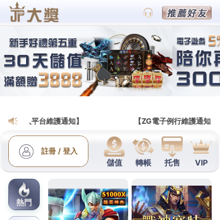
88WIN娛樂城客服網
線上娛樂城讓你永遠不會感到
無聊，玩個不停
HOYA娛樂城是台灣最受歡的
線上娛樂城
，有別於其
他娛樂城平台，你能在這裡體驗更多不同博奕遊戲、
高額獎金、個人帳務報表等優質貼心服務、體驗，除
了擁有頂尖的研發團隊外，更具備了專業的服務人
員，24小時全年無休提供玩家最完善、安全與流暢的
遊戲環境。我們線上娛樂城的系統全面支援PC、平板
與手機三種裝置，無需下載安裝即可使用，另外也提