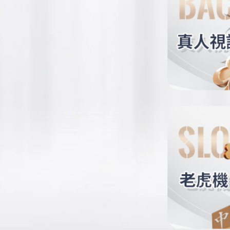
發
2025 年 4 月 22 日
HOYA娛樂城官
佈
分
88win客服
戲體驗，我們的使
日
類
樂、老虎機、彩票
期:
線也不膩，在家也
款遊戲免下載安裝
HOYA娛樂城滿足
類體育賽事的投注選