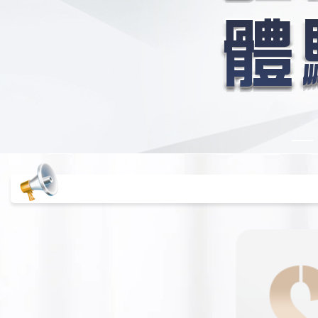
跟進
發
2025 年 4 月 29 日
HOYA娛樂城官網
佈
分
88win客服
攻略建議到活動資
日
類
好友組隊對戰或舉
期:
越高，紅利回報越
採用加密數據傳輸
紅利，邀請好友更