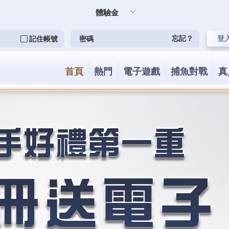
地玩家好評，新入會員立即領取首儲優惠，獨家代理多間百家樂、運彩、老虎機
享服務，私人娛樂經理全程