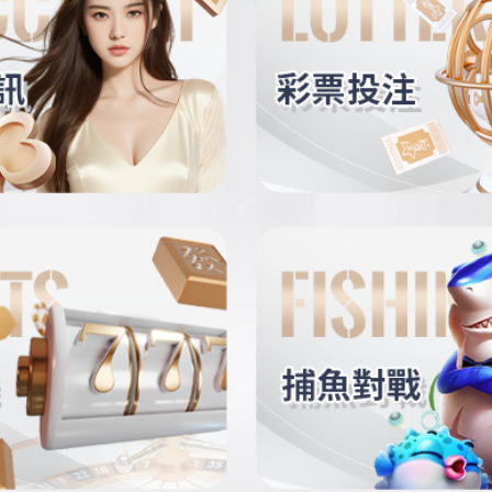
網是一家專業的台灣
線上娛樂城
平台，致力於為玩家提供高品質的
命是將娛樂、創新和安全結合在一起，專為玩家提供體育、百家
等多元化的3A電子遊戲，線上娛樂城遊戲應有盡有，讓你每天
能玩到嗨。玩遊戲送好禮，眾多玩家推薦，遊戲界面簡單，數千
，手機平版直接玩，讓你不無聊。
不同玩家的需求以及提供各
擇