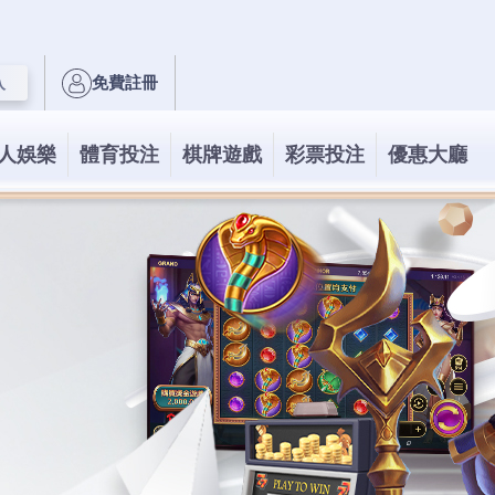
與線上麻將品牌，媲美真實賭場。
搜尋
搜
尋