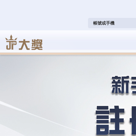
88WIN娛樂城客服網
88WIN娛樂城具有近10年的線上博彩客服經營經驗，廣受各
月份:
2025 年 4 月
線上娛樂城VIP尊