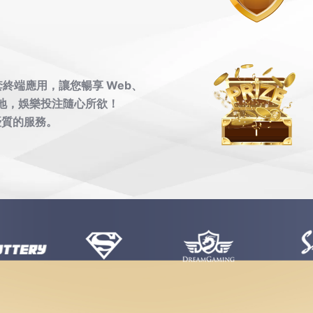
盡有，讓你每天上線也不
網以多元化遊戲選擇和創新的玩家互動方式而聞名，成為
線上娛樂
是喜愛策略遊戲還是即時娛樂，總有能激發玩家興趣的選擇，我
您在這裡的每一刻都能夠享受到無與倫比的娛樂體驗。請隨時聯
題、建議還是意見，我們都非常樂意傾聽。期待在我們娛樂城與
遊戲回憶！