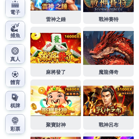
免安裝、免費程式驗證即可登入進行遊戲，完美相容
所有移動裝置系統，為玩家提供更方便高效的登入選
擇。
作
發
分
admin
2025 年 4 月 3 日
88win娛樂城
者
佈
類
日
期:
文
上一篇文章
章
線上娛樂城以創新多元化的理念，提
上
一
供各種多元化遊戲
導
篇
覽
文
章:
下一篇文章
線上娛樂城給玩家提供了大量的投注
下
一
選擇，實現你的賭神夢