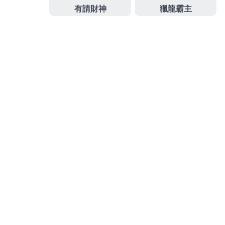
2025 年 9 月
2025 年 8 月
2025 年 7 月
2025 年 6 月
2025 年 5 月
2025 年 4 月
2025 年 3 月
搜尋
搜
尋