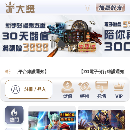
88WIN娛樂城客服網
線上娛樂城遊戲應有盡有，讓
你每天上線也不膩
HOYA娛樂城官網以多元化遊戲選擇和創新的玩家互
動方式而聞名，成為
線上娛樂城
的熱門選擇，不論是
喜愛策略遊戲還是即時娛樂，總有能激發玩家興趣的
選擇，我們線上娛樂城希望您在這裡的每一刻都能夠
享受到無與倫比的娛樂體驗。請隨時聯絡我們，無論
是問題、建議還是意見，我們都非常樂意傾聽。期待
在我們娛樂城與您一起創造美好的遊戲回憶！