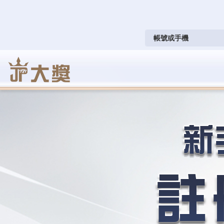
88WIN娛樂城客服網
88WIN娛樂城具有近10年的線上博彩客服經營經驗，廣受各
系統流暢不卡頓，88
架構