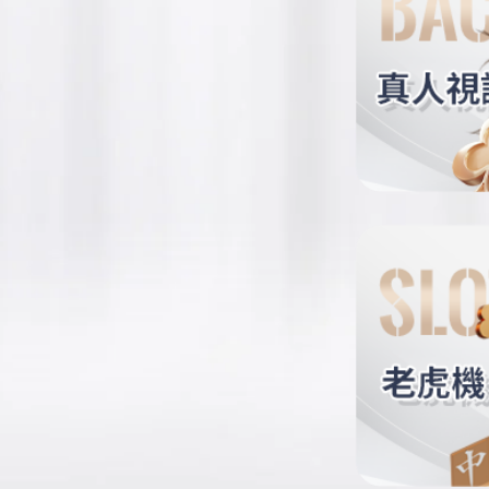
2026 年 2 月
2026 年 1 月
2025 年 12 月
2025 年 11 月
2025 年 10 月
2025 年 9 月
2025 年 8 月
2025 年 7 月
2025 年 6 月
2025 年 5 月
2025 年 4 月
2025 年 3 月
88WIN娛樂城客服網
2026體驗最佳的超好玩的台灣線上娛樂