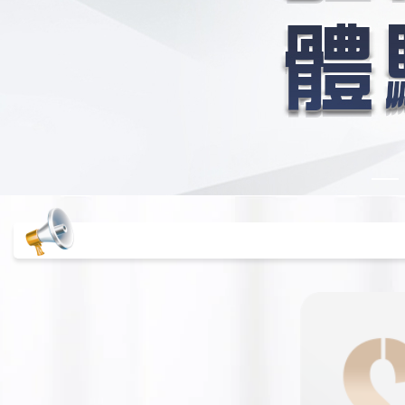
在博弈的關鍵時刻
要，我們採用全球
作
admin
地區，都能享有極
者
發
2026 年 5 月 15 日
除任何潛在干擾，
佈
分
88win娛樂
娛樂流暢運行，極
日
類
順滑，選擇本娛樂
期:
之路通暢無阻。
文
上一篇文章
章
節日限定優惠，88win娛樂
上
一
導
篇