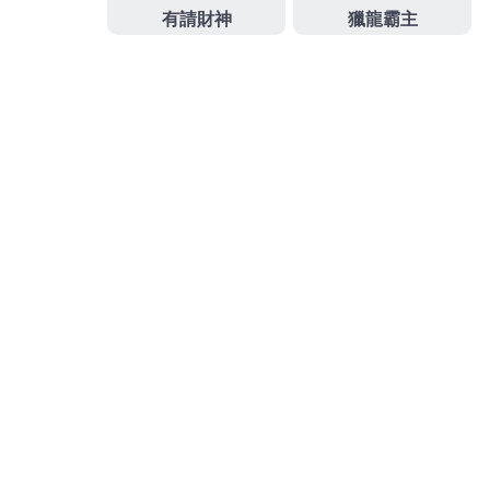
2025 年 10 月
2025 年 9 月
2025 年 8 月
2025 年 7 月
2025 年 6 月
2025 年 5 月
2025 年 4 月
2025 年 3 月
搜尋
搜
尋