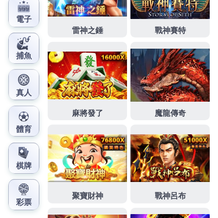
作
發
分
admin
2025 年 6 月 5 日
88win客服
者
佈
類
日
期:
文
上一篇文章
章
HOYA娛樂城滿足不同玩家的需求，
上
一
並提供獨特的優惠和促銷活動
導
篇
覽
文
章:
下一篇文章
HOYA娛樂城為初次玩家提供免費策
下
一
略教學，讓娛樂零門檻
篇