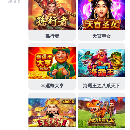
文
章:
彙整
2026 年 8 月
2026 年 7 月
2026 年 6 月
2026 年 5 月
2026 年 4 月
2026 年 3 月
2026 年 2 月
2026 年 1 月
2025 年 12 月
2025 年 11 月
2025 年 10 月