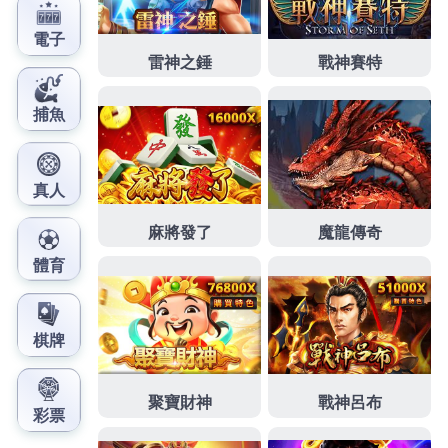
上娛樂城更設置即時出金快速通道，勝利金30秒內直
達帳戶。專業客服團隊如私人管家般貼心，即刻註冊
即享$888迎新紅包，讓您的娛樂之旅充滿驚喜與回
報！
作
發
分
admin
2025 年 5 月 14 日
88win客服
者
佈
類
日
期:
文
上一篇文章
章
HOYA娛樂城是熱血沸腾的博弈天堂
上
一
導
篇
覽
文
下一篇文章
章:
HOYA娛樂城為您提供高效的服務，
下
一
解決您的一切困擾