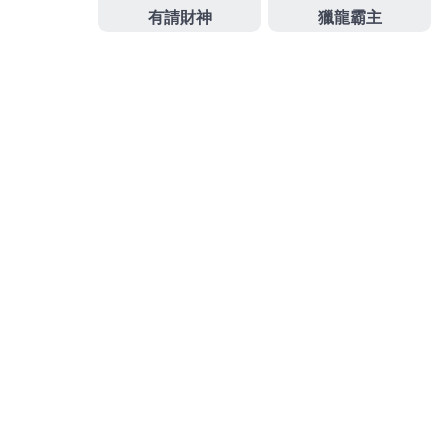
搜尋
搜
尋
近期文章
滾球下注心跳加速，88win娛樂城運彩高手的最終
競技場
暢玩熱門賽事零時差！88win娛樂體育直播搭配即
時下注最對味
拒絕拖延與推託！88win娛樂城出金讓您體驗真正