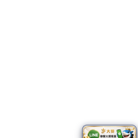
的秒速提領
尊爵VIP專屬通道，88win客服給您最頂級的禮遇
打造沉浸式娛樂體驗，88win客服為您掃除所有障
礙
分類
88win優惠碼
88win娛樂
88win娛樂城
88win娛樂城出金
88win客服
未分類