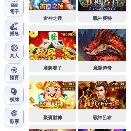
間小，啟動速度更是驚人，所有您喜愛的百家樂、老
虎機、運彩投注，全部收納在小小的手機螢幕中，且
操作邏輯完全符合人體工學，單手就能輕鬆投注，我
們還加入了即時推播功能，讓您第一時間接收到加碼
紅利或重要賽事提醒，無論是搭捷運、等咖啡，還是
睡前小試身手，88win娛樂城讓您隨時隨地都能掌握
財富密碼，把閒暇時間轉化為實質收入。
發
分
2026 年 4 月 2 日
88win娛樂城
佈
類
日
期:
龍爭虎鬥，88win娛樂城簡單
粗暴的致富快感
在
88win娛樂城
，如果您厭倦了複雜的補牌規則，那
麼龍虎鬥絕對是您的首選，這款遊戲以極簡著稱，龍